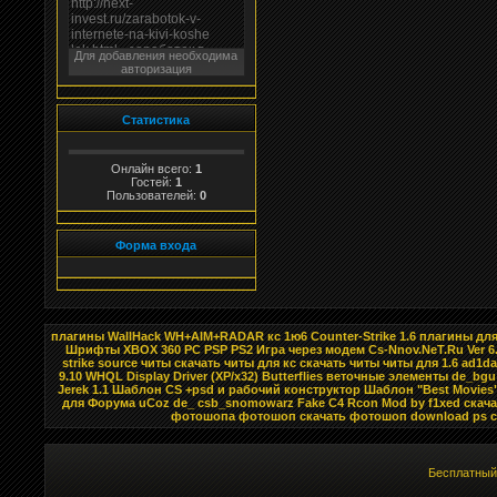
Для добавления необходима
авторизация
Статистика
Онлайн всего:
1
Гостей:
1
Пользователей:
0
Форма входа
плагины WallHack WH+AIM+RADAR кс 1ю6 Counter-Strike 1.6 плагины для
Шрифты XBOX 360 PC PSP PS2 Игра через модем Cs-Nnov.NeT.Ru Ver 6
strike source читы скачать читы для кс скачать читы читы для 1.6 ad1da
9.10 WHQL Display Driver (XP/x32) Butterflies веточные элементы de_bg
Jerek 1.1 Шаблон CS +psd и рабочий конструктор Шаблон "Best Movie
для Форума uCoz de_ csb_snomowarz Fake C4 Rcon Mod by f1xed скач
фотошопа фотошоп скачать фотошоп download ps crfx
Бесплатны