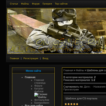
Статьи
Файлы
Форум
Галерея
Тор сайтов
Главная
|
Регистрация
|
Вход
Главная
»
Файлы
» Шаблоны для с
Меню сайта
В категории материалов
:
2
Главная
Показано материалов
:
1-2
Главная
страница
Форум
Сортировать по
:
Дате
·
Названию
Каталог
Просмотрам
файлов
Шаблон для CS портала
Фотоальбом
Банеробмен
Все для сайта