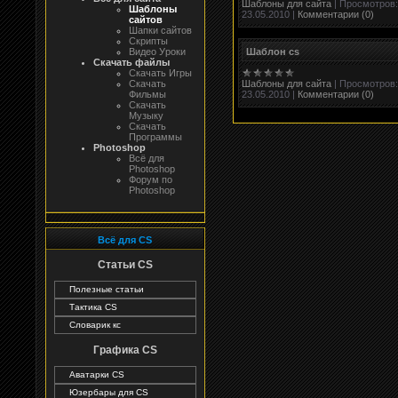
Шаблоны для сайта
|
Просмотров:
Шаблоны
23.05.2010
|
Комментарии (0)
сайтов
Шапки сайтов
Скрипты
Шаблон cs
Видео Уроки
Скачать файлы
Скачать Игры
Шаблоны для сайта
|
Просмотров:
Скачать
23.05.2010
|
Комментарии (0)
Фильмы
Скачать
Музыку
Скачать
Программы
Photoshop
Всё для
Photoshop
Форум по
Photoshop
Всё для CS
Статьи CS
Полезные статьи
Тактика CS
Словарик кс
Графика CS
Аватарки CS
Юзербары для CS