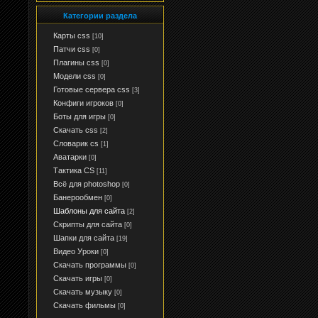
Категории раздела
Карты css
[10]
Патчи css
[0]
Плагины css
[0]
Модели css
[0]
Готовые сервера css
[3]
Конфиги игроков
[0]
Боты для игры
[0]
Скачать css
[2]
Словарик cs
[1]
Аватарки
[0]
Тактика CS
[11]
Всё для photoshop
[0]
Банерообмен
[0]
Шаблоны для сайта
[2]
Скрипты для сайта
[0]
Шапки для сайта
[19]
Видео Уроки
[0]
Скачать программы
[0]
Скачать игры
[0]
Скачать музыку
[0]
Скачать фильмы
[0]