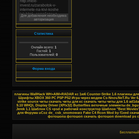
Для добавления необходима
авторизация
Статистика
Онлайн всего:
1
Гостей:
1
Пользователей:
0
Форма входа
плагины WallHack WH+AIM+RADAR кс 1ю6 Counter-Strike 1.6 плагины для
Шрифты XBOX 360 PC PSP PS2 Игра через модем Cs-Nnov.NeT.Ru Ver 6
strike source читы скачать читы для кс скачать читы читы для 1.6 ad1da
9.10 WHQL Display Driver (XP/x32) Butterflies веточные элементы de_bg
Jerek 1.1 Шаблон CS +psd и рабочий конструктор Шаблон "Best Movie
для Форума uCoz de_ csb_snomowarz Fake C4 Rcon Mod by f1xed скач
фотошопа фотошоп скачать фотошоп download ps crfx
Бесплатны