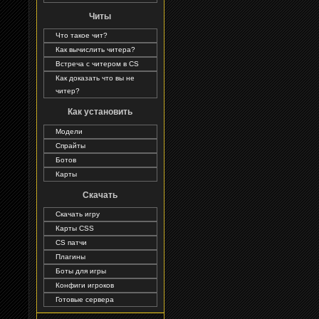
Читы
Что такое чит?
Как вычислить читера?
Встреча с читером в CS
Как доказать что вы не
читер?
Как установить
Модели
Спрайты
Ботов
Карты
Скачать
Скачать игру
Карты CSS
CS патчи
Плагины
Боты для игры
Конфиги игроков
Готовые сервера