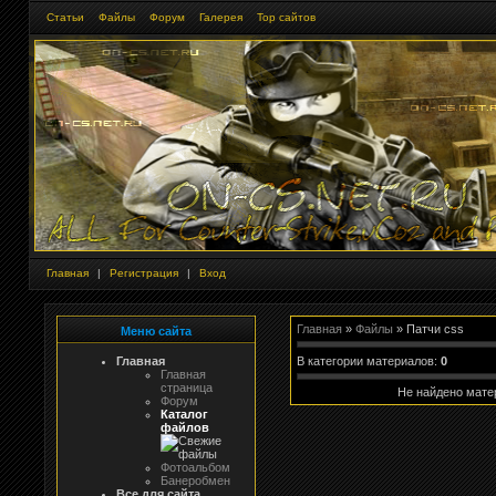
Статьи
Файлы
Форум
Галерея
Тор сайтов
Главная
|
Регистрация
|
Вход
Главная
»
Файлы
» Патчи css
Меню сайта
В категории материалов
:
0
Главная
Главная
страница
Не найдено мате
Форум
Каталог
файлов
Фотоальбом
Банеробмен
Все для сайта